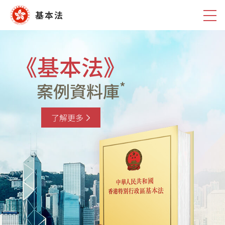
跳
基本法
至
內
容
《基本法》
*
案例資料庫
了解更多