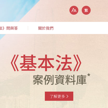
法》
問與答
關於我們
《基本法》
*
案例資料庫
了解更多