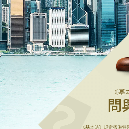
《基
問
《基本法》規定香港特